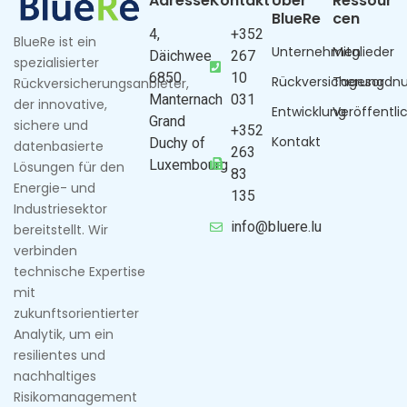
Adresse
Kontakt
Über
Ressour
BlueRe
cen
4,
+352
BlueRe ist ein
Unternehmen
Mitglieder
Däichwee
267
spezialisierter
6850
10
Rückversicherung
Tagesordn
Rückversicherungsanbieter,
Manternach
031
der innovative,
Entwicklung
Veröffentl
Grand
sichere und
+352
Kontakt
Duchy of
datenbasierte
263
Luxembourg
Lösungen für den
83
Energie- und
135
Industriesektor
info@bluere.lu
bereitstellt. Wir
verbinden
technische Expertise
mit
zukunftsorientierter
Analytik, um ein
resilientes und
nachhaltiges
Risikomanagement