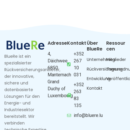
Adresse
Kontakt
Über
Ressour
BlueRe
cen
4,
+352
BlueRe ist ein
Unternehmen
Mitglieder
Däichwee
267
spezialisierter
6850
10
Rückversicherung
Tagesordn
Rückversicherungsanbieter,
Manternach
031
der innovative,
Entwicklung
Veröffentl
Grand
sichere und
+352
Kontakt
Duchy of
datenbasierte
263
Luxembourg
Lösungen für den
83
Energie- und
135
Industriesektor
info@bluere.lu
bereitstellt. Wir
verbinden
technische Expertise