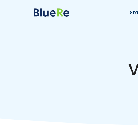
Sta
V