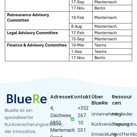
Adresse
Kontakt
Über
Ressour
BlueRe
cen
4,
+352
BlueRe ist ein
Unternehmen
Mitglieder
Däichwee
267
spezialisierter
6850
10
Rückversicherung
Tagesordn
Rückversicherungsanbieter,
Manternach
031
der innovative,
Entwicklung
Veröffentl