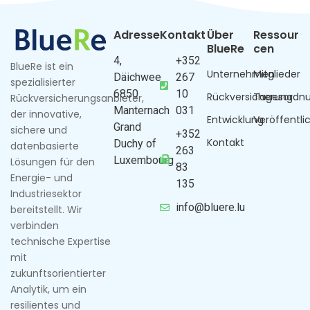
Adresse
Kontakt
Über
Ressour
BlueRe
cen
4,
+352
BlueRe ist ein
Unternehmen
Mitglieder
Däichwee
267
spezialisierter
6850
10
Rückversicherung
Tagesordn
Rückversicherungsanbieter,
Manternach
031
der innovative,
Entwicklung
Veröffentl
Grand
sichere und
+352
Kontakt
Duchy of
datenbasierte
263
Luxembourg
Lösungen für den
83
Energie- und
135
Industriesektor
info@bluere.lu
bereitstellt. Wir
verbinden
technische Expertise
mit
zukunftsorientierter
Analytik, um ein
resilientes und